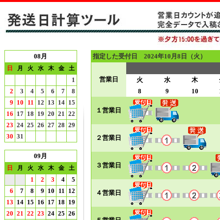
08月
指定した受付日 2024年10月8日（火）
日
月
火
水
木
金
土
営業日
1
火
水
木
2
3
4
5
6
7
8
8
9
10
9
10
11
12
13
14
15
１営業日
16
17
18
19
20
21
22
23
24
25
26
27
28
29
30
31
２営業日
09月
３営業日
日
月
火
水
木
金
土
1
2
3
4
5
6
7
8
9
10
11
12
４営業日
13
14
15
16
17
18
19
20
21
22
23
24
25
26