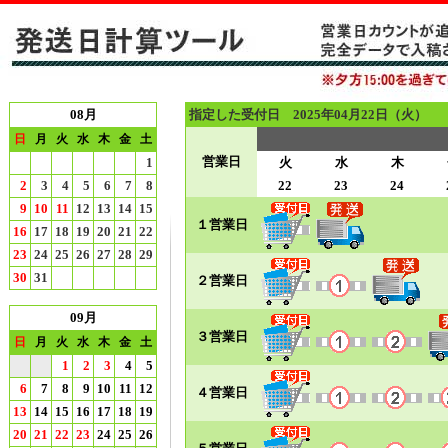
08月
指定した受付日 2025年04月22日（火）
日
月
火
水
木
金
土
営業日
1
火
水
木
2
3
4
5
6
7
8
22
23
24
9
10
11
12
13
14
15
１営業日
16
17
18
19
20
21
22
23
24
25
26
27
28
29
30
31
２営業日
09月
３営業日
日
月
火
水
木
金
土
1
2
3
4
5
6
7
8
9
10
11
12
４営業日
13
14
15
16
17
18
19
20
21
22
23
24
25
26