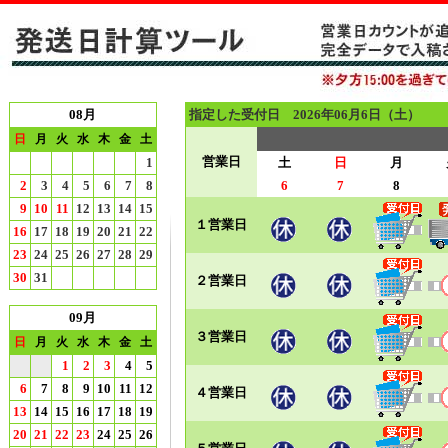
08月
指定した受付日 2026年06月6日（土）
日
月
火
水
木
金
土
営業日
1
土
日
月
2
3
4
5
6
7
8
6
7
8
9
10
11
12
13
14
15
１営業日
16
17
18
19
20
21
22
23
24
25
26
27
28
29
30
31
２営業日
09月
３営業日
日
月
火
水
木
金
土
1
2
3
4
5
6
7
8
9
10
11
12
４営業日
13
14
15
16
17
18
19
20
21
22
23
24
25
26