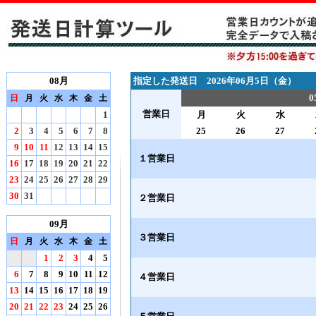
08月
指定した発送日 2026年06月5日（金）
0
日
月
火
水
木
金
土
営業日
1
月
火
水
2
3
4
5
6
7
8
25
26
27
9
10
11
12
13
14
15
１営業日
16
17
18
19
20
21
22
23
24
25
26
27
28
29
30
31
２営業日
09月
３営業日
日
月
火
水
木
金
土
1
2
3
4
5
6
7
8
9
10
11
12
４営業日
13
14
15
16
17
18
19
20
21
22
23
24
25
26