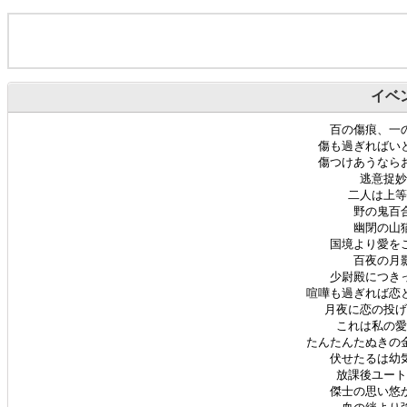
イベ
百の傷痕、一の
傷も過ぎればいと
傷つけあうならお
逃意捉妙 
二人は上等兵
野の鬼百合
幽閉の山猫
国境より愛をこ
百夜の月影
少尉殿につきっ
喧嘩も過ぎれば恋と
月夜に恋の投げキ
これは私の愛で
たんたんたぬきの金
伏せたるは幼気
放課後ユートピ
傑士の思い悠か