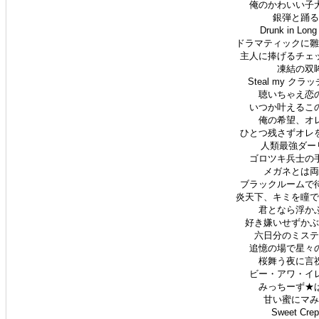
俺のかわいい子犬
銀弾と踊る月
Drunk in Lon
ドラマティックに雛菊
主人に捧げるチェッ
凍結の双眸
Steal my クラ
聴いちゃえ恋の
いつか叶えるこの
俺の希望、オレ
ひとつ残さずオレを
人類最強ダーリン
ゴロツキ兵士の手
メガネとは両想
ブラックルームで待
炎天下、キミを瞳で追
君となら浮かぶ
好き嫌いせずかぶり
六日分のミスティ
追憶の場で星々の
桜舞う夜に言祝
ビー・アワ・イレ
みっちーず★ぱ
甘い蜜にマみれ
Sweet Cre