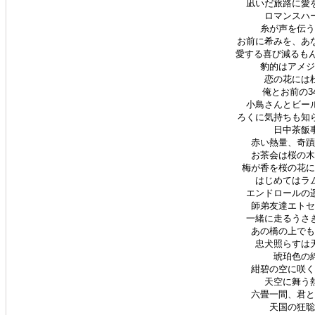
凪いだ旅路に愛を
ロマンスハー
糸が声を伝うと
お前に希みを、あな
愛する喜び減るもんじ
豹的はアメジス
恋の花には杜
俺とお前の34
小鳥さんとビール
ろくに気持ちも知ら
日中茶飯事
赤い熱量、奇蹟の
お茶会は桜の木の
梅が香を桜の花に匂
はじめてはラム
エンドロールの遥
師弟友達エトセト
一緒に走るうさぎ
あの橋の上でもう
忠犬照らすは天
琥珀色の絆
紺碧の空に咲く紅
天空に舞う熱
六畳一間、君と見
天国の狂聡曲