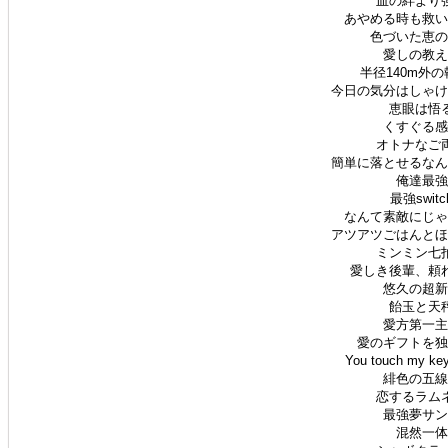
血の絆より強
あやめる時も救いた
色づいた恵の日
愛しの教え子
半径140m外の
今日の気分はしゃけ？
恵眼は悟る
くすぐる感情
オトナなご両
簡単に落とせるなんて
俺達最強 
最強switc
なんて素敵にじゃが
アツアツごはんとほか
ミンミン七拍
愛しき後輩、頼れ
悠久の超新星
飴玉と天秤
愛方第一主義
愛のギフトを独り
You touch my ke
緋色の五線譜
恋するラムネ
最強夢サンド
混然一体 