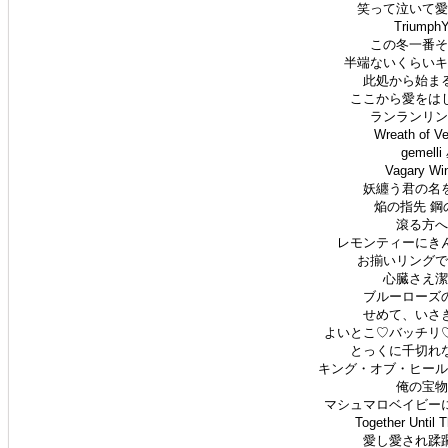
笑って泣いて愛羅
Triumph
この冬一番そば
半端ないくらいキス
此処から始まる
ここから愛をはじ
ランランリンリ
Wreath of V
gemell
Vagary W
妖纏う君の名を
焔の指先 鋼の
滾る方へ 
レモンティーにきん
お揃いリングでご
心臓さえ潔く
ブルーローズの
せめて、いさぎ
よいとこ♡バッチリ♡
とっくに千切れな
キング・オブ・ヒールは
俺の宝物 
マシュマロベイビーに
Together Until
愛し愛され蹂躙