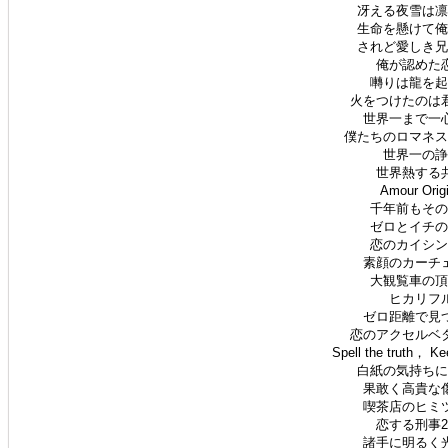
冴える夜雪は凛と
生命を懸けて俺を
されど愛しき兄ち
俺が認めた恋
囀りは龍を起こ
火をつけたのは君
世界一まで一心
僕たちのロマネスク
世界一の諍い
世界熱する共
Amour Ori
千年前もその前
ゼロとイチの距
恋のカイシンゲ
素顔のカーチェ
大観覧車の頂上
ヒカリフル
ゼロ距離で見つ
恋のアクセルベタ
Spell the truth， K
白紙の気持ちに回
果敢く高貴な傷
喫茶店のヒミツ
恋する刑事24
諸手に明るく光