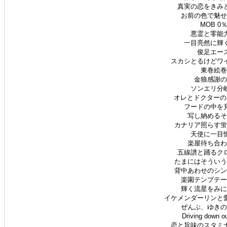
真実の恋をきみと
お前の色で魅せて
MOB 0％
悪霊と零能力
一目亮然に輝く
俊足エース
スカシとるけどワイ
東巻絵巻 
金狼感謝の日
ソンエリ分岐
オレとドクターの1
フードの中を見
写し納めるその
カナリア照らす蛍の
天使に一目惚
楽屋待ち合わせ
五線譜と踊るクロ
たまにはそういうこ
背中あわせのシンメ
楽園テンプテーシ
輝く流星をみにい
イケメンダーリンと愛
ぜんぶ、ゆきのせ
Driving down 
恋と旨味のスタミナ