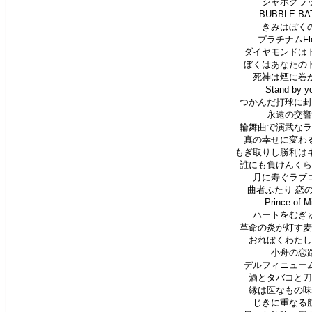
シャボクラッ
BUBBLE BA
きみはぼくの
プラチナムFlo
ダイヤモンドはド
ぼくはあなたのド
死神は煙に巻か
Stand by 
つかんだ打球に封じ
永遠の交響曲
輪舞曲で演武なラブ
真の幸せに変わる
もぎ取りし勝利はキ
誰にも負けんくらい
月に寿ぐラブコ
曲者ふたり 恋の
Prince of 
ハートをむぎゅ
革命の炎が灯す麦わ
おれぼくわたしの
小舟の恋路
デルフィニューム
酒とタバコと刀と
縁は医なもの味な
じきに重なる航