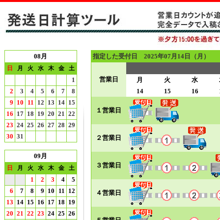
08月
指定した受付日 2025年07月14日（月）
日
月
火
水
木
金
土
営業日
1
月
火
水
2
3
4
5
6
7
8
14
15
16
9
10
11
12
13
14
15
１営業日
16
17
18
19
20
21
22
23
24
25
26
27
28
29
30
31
２営業日
09月
３営業日
日
月
火
水
木
金
土
1
2
3
4
5
6
7
8
9
10
11
12
４営業日
13
14
15
16
17
18
19
20
21
22
23
24
25
26