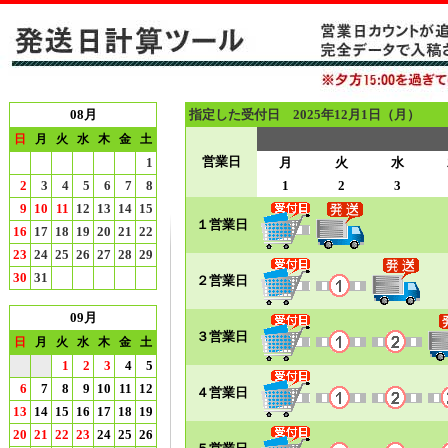
08月
指定した受付日 2025年12月1日（月）
日
月
火
水
木
金
土
営業日
1
月
火
水
2
3
4
5
6
7
8
1
2
3
9
10
11
12
13
14
15
１営業日
16
17
18
19
20
21
22
23
24
25
26
27
28
29
30
31
２営業日
09月
３営業日
日
月
火
水
木
金
土
1
2
3
4
5
6
7
8
9
10
11
12
４営業日
13
14
15
16
17
18
19
20
21
22
23
24
25
26