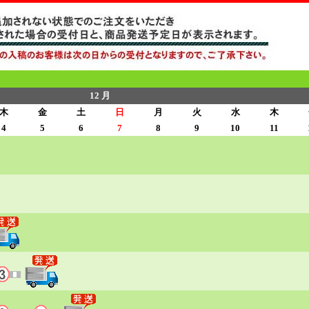
12 月
木
金
土
日
月
火
水
木
4
5
6
7
8
9
10
11