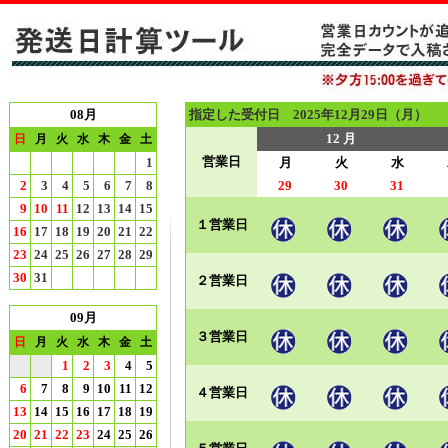
08月
指定した受付日 2025年12月29日（月）
12 月
日
月
火
水
木
金
土
営業日
1
月
火
水
2
3
4
5
6
7
8
29
30
31
9
10
11
12
13
14
15
１営業日
16
17
18
19
20
21
22
23
24
25
26
27
28
29
30
31
２営業日
09月
３営業日
日
月
火
水
木
金
土
1
2
3
4
5
6
7
8
9
10
11
12
４営業日
13
14
15
16
17
18
19
20
21
22
23
24
25
26