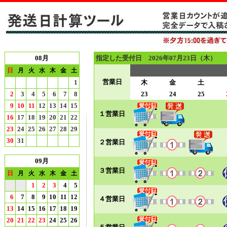
08月
指定した受付日 2026年07月23日（木）
日
月
火
水
木
金
土
営業日
1
木
金
土
2
3
4
5
6
7
8
23
24
25
9
10
11
12
13
14
15
１営業日
16
17
18
19
20
21
22
23
24
25
26
27
28
29
30
31
２営業日
09月
３営業日
日
月
火
水
木
金
土
1
2
3
4
5
6
7
8
9
10
11
12
４営業日
13
14
15
16
17
18
19
20
21
22
23
24
25
26