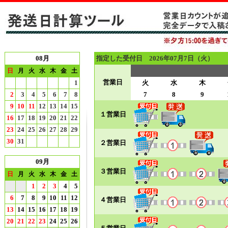
08月
指定した受付日 2026年07月7日（火）
日
月
火
水
木
金
土
営業日
1
火
水
木
2
3
4
5
6
7
8
7
8
9
9
10
11
12
13
14
15
１営業日
16
17
18
19
20
21
22
23
24
25
26
27
28
29
30
31
２営業日
09月
３営業日
日
月
火
水
木
金
土
1
2
3
4
5
6
7
8
9
10
11
12
４営業日
13
14
15
16
17
18
19
20
21
22
23
24
25
26