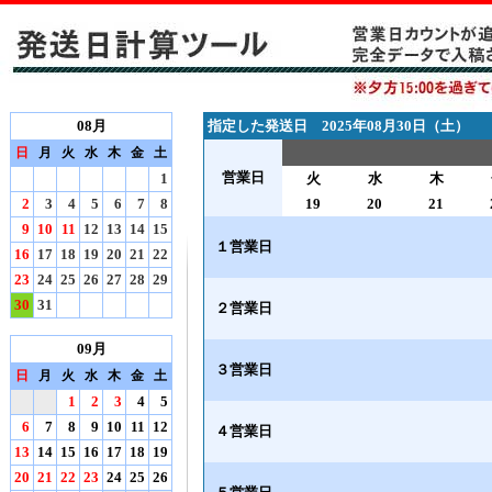
08月
指定した発送日 2025年08月30日（土）
日
月
火
水
木
金
土
営業日
1
火
水
木
2
3
4
5
6
7
8
19
20
21
9
10
11
12
13
14
15
１営業日
16
17
18
19
20
21
22
23
24
25
26
27
28
29
30
31
２営業日
09月
３営業日
日
月
火
水
木
金
土
1
2
3
4
5
6
7
8
9
10
11
12
４営業日
13
14
15
16
17
18
19
20
21
22
23
24
25
26