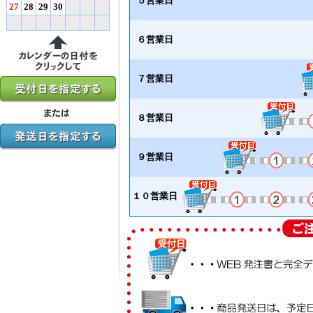
５営業日
27
28
29
30
６営業日
７営業日
８営業日
９営業日
１０営業日