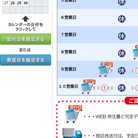
５営業日
27
28
29
30
６営業日
７営業日
８営業日
９営業日
１０営業日