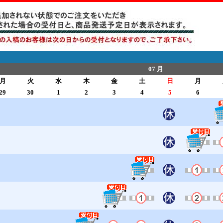
07 月
月
火
水
木
金
土
日
月
29
30
1
2
3
4
5
6