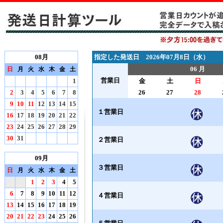
08月
指定した発送日 2026年07月8日（水）
06 月
日
月
火
水
木
金
土
営業日
1
金
土
日
2
3
4
5
6
7
8
26
27
28
9
10
11
12
13
14
15
１営業日
16
17
18
19
20
21
22
23
24
25
26
27
28
29
30
31
２営業日
09月
３営業日
日
月
火
水
木
金
土
1
2
3
4
5
6
7
8
9
10
11
12
４営業日
13
14
15
16
17
18
19
20
21
22
23
24
25
26