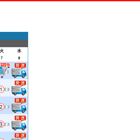
火
水
7
8