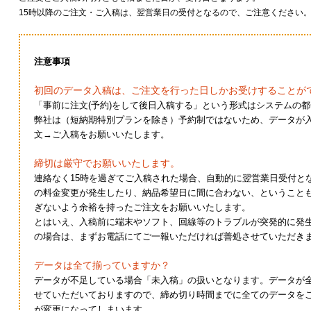
15時以降のご注文・ご入稿は、翌営業日の受付となるので、ご注意ください
注意事項
初回のデータ入稿は、ご注文を行った日しかお受けすることが
「事前に注文(予約)をして後日入稿する」という形式はシステムの
弊社は（短納期特別プランを除き）予約制ではないため、データが
文→ご入稿をお願いいたします。
締切は厳守でお願いいたします。
連絡なく15時を過ぎてご入稿された場合、自動的に翌営業日受付と
の料金変更が発生したり、納品希望日に間に合わない、ということ
ぎないよう余裕を持ったご注文をお願いいたします。
とはいえ、入稿前に端末やソフト、回線等のトラブルが突発的に発
の場合は、まずお電話にてご一報いただければ善処させていただき
データは全て揃っていますか？
データが不足している場合「未入稿」の扱いとなります。データが
せていただいておりますので、締め切り時間までに全てのデータを
が変更になってしまいます。