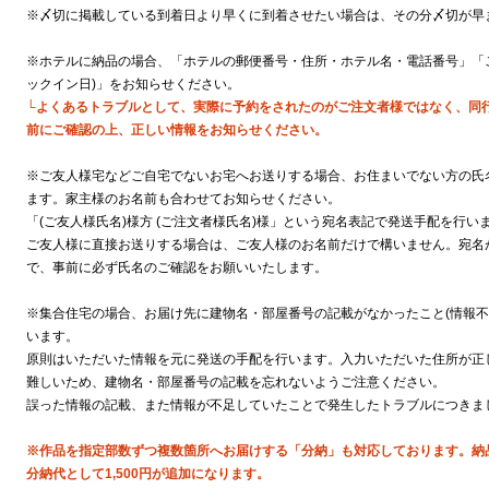
※〆切に掲載している到着日より早くに到着させたい場合は、その分〆切が早
※ホテルに納品の場合、「ホテルの郵便番号・住所・ホテル名・電話番号」「ご
ックイン日)」をお知らせください。
└よくあるトラブルとして、実際に予約をされたのがご注文者様ではなく、同
前にご確認の上、正しい情報をお知らせください。
※ご友人様宅などご自宅でないお宅へお送りする場合、お住まいでない方の氏
ます。家主様のお名前も合わせてお知らせください。
「(ご友人様氏名)様方 (ご注文者様氏名)様」という宛名表記で発送手配を行い
ご友人様に直接お送りする場合は、ご友人様のお名前だけで構いません。宛名
で、事前に必ず氏名のご確認をお願いいたします。
※集合住宅の場合、お届け先に建物名・部屋番号の記載がなかったこと(情報不
います。
原則はいただいた情報を元に発送の手配を行います。入力いただいた住所が正
難しいため、建物名・部屋番号の記載を忘れないようご注意ください。
誤った情報の記載、また情報が不足していたことで発生したトラブルにつきま
※作品を指定部数ずつ複数箇所へお届けする「分納」も対応しております。納
分納代として1,500円が追加になります。