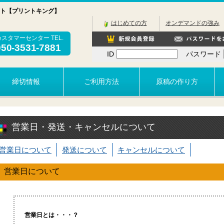
ト【プリントキング】
はじめての方
オンデマンドの強み
カスタマーセンター TEL.
050-3531-7881
ID
パスワード
締切情報
ご利用方法
原稿の作り方
営業日・発送・キャンセルについて
営業日について
発送について
キャンセルについて
営業日について
営業日とは・・・？