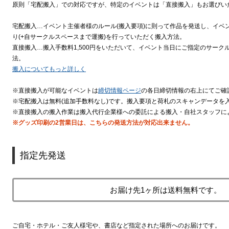
原則「宅配搬入」での対応ですが、特定のイベントは「直接搬入」もお選びい
宅配搬入…イベント主催者様のルール(搬入要項)に則って作品を発送し、イベ
り(+自サークルスペースまで運搬)を行っていただく搬入方法。
直接搬入…搬入手数料1,500円をいただいて、イベント当日にご指定のサー
法。
搬入についてもっと詳しく
※直接搬入が可能なイベントは
締切情報ページ
の各日締切情報の右上にてご確
※宅配搬入は無料(追加手数料なし)です。搬入要項と荷札のスキャンデータを
※直接搬入の搬入作業は搬入代行企業様への委託による搬入・自社スタッフに
※グッズ印刷の2営業日は、こちらの発送方法が対応出来ません。
指定先発送
お届け先1ヶ所は送料無料です。
ご自宅・ホテル・ご友人様宅や、書店など指定された場所へのお届けです。