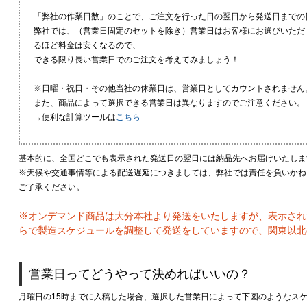
「弊社の作業日数」のことで、ご注文を行った日の翌日から発送日までの
弊社では、（営業日固定のセットを除き）営業日はお客様にお選びいただ
るほど料金は安くなるので、
できる限り長い営業日でのご注文を考えてみましょう！
※日曜・祝日・その他当社の休業日は、営業日としてカウントされません
また、商品によって選択できる営業日は異なりますのでご注意ください。
→便利な計算ツールは
こちら
基本的に、全国どこでも表示された発送日の翌日には納品先へお届けいたしま
※天候や交通事情等による配送遅延につきましては、弊社では責任を負いかね
ご了承ください。
※オンデマンド商品は大分本社より発送をいたしますが、表示され
らで製造スケジュールを調整して発送をしていますので、関東以北
営業日ってどうやって決めればいいの？
月曜日の15時までに入稿した場合、選択した営業日によって下図のようなス