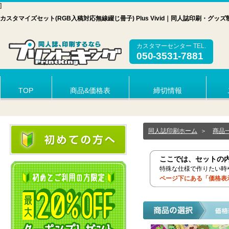
]
カスタマイズセット(RGB入稿対応無線綴じ冊子) Plus Vivid｜同人誌印刷・
カスタマーセンター TEL.
050-3531-7881
TOP
商品&価格表
締切情報
同人誌印刷ホーム
＞
商品
ここでは、セットの
特殊な仕様で作りたい時
ページ下にある「価格表