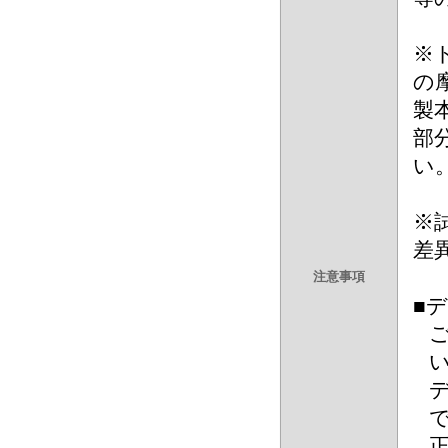
※
の
製
部
い
※
差
注意事項
■