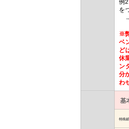
例
を
→
※
ベ
ど
休
ン
分
わ
基
特殊紙