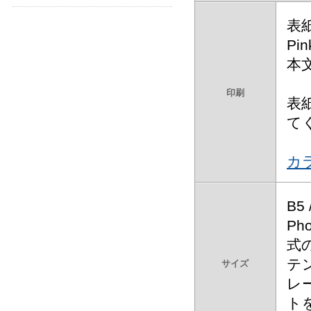
表紙
Pin
本
印刷
表
て
カ
B5 
Ph
式
テ
サイズ
レ
ト