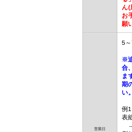
ん
お
願
5
※
合
ま
期
い
例
表
→
営業日