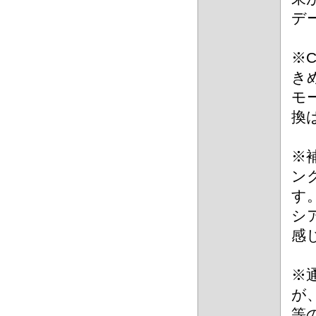
デ
※
き
モ
換
※補
ン
す
シ
感
※
が
等