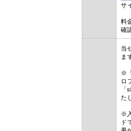
サ
料
確
当
ま
※「
ロ
「s
た
※
ド
果