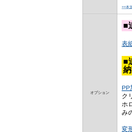
>>本
■
表
■
納
P
オプション
ク
ホ
み
変