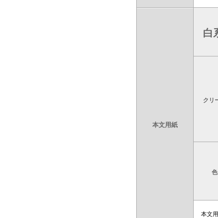
白
クリ
本文用紙
色
本文