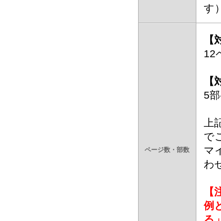
す
【
12
【
5部
上
で
マ
ページ数・部数
わ
【注
例
る